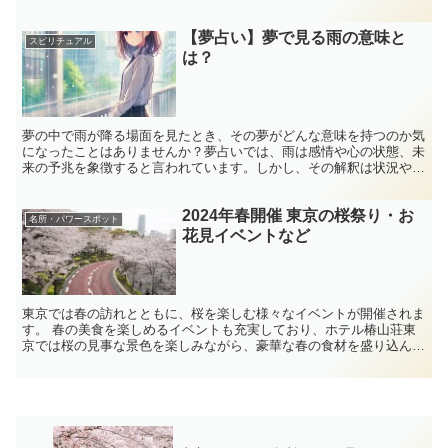
が、初めて行くとなると、どこに行けばいいのか、何を持っ...
【夢占い】夢で見る雨の意味と
スピリチュアル
は？
夢の中で雨が降る場面を見たとき、その夢がどんな意味を持つのか気
になったことはありませんか？夢占いでは、雨は感情や心の状態、未
来の予兆を象徴すると言われています。しかし、その解釈は状況や雨
の種類によっても大きく変わるため、正確な意味を知るには...
2024年春開催 東京の桜祭り・お
名所・パワースポット
花見イベントなど
東京では春の訪れとともに、桜を楽しむ様々なイベントが開催されま
す。 春の美食を楽しめるイベントも充実しており、ホテル椿山荘東
京では桜の見事な景色を楽しみながら、豪華な春の食材を盛り込んだ
メニューを提供するお花見フェアが開催されます​​。 さ...