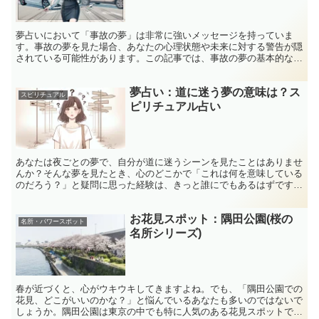
夢占いにおいて「事故の夢」は非常に強いメッセージを持っていま
す。事故の夢を見た場合、あなたの心理状態や未来に対する警告が隠
されている可能性があります。この記事では、事故の夢の基本的な意
味から、種類別の詳細な解釈、そして事故の夢を見た後に取る...
夢占い：道に迷う夢の意味は？ス
スピリチュアル
ピリチュアル占い
あなたは夜ごとの夢で、自分が道に迷うシーンを見たことはありませ
んか？そんな夢を見たとき、心のどこかで「これは何を意味している
のだろう？」と疑問に思った経験は、きっと誰にでもあるはずです。
特に、「夢占いで道に迷う」というキーワードに心当たりが...
お花見スポット：隅田公園(桜の
名所・パワースポット
名所シリーズ)
春が近づくと、心がウキウキしてきますよね。でも、「隅田公園での
花見、どこがいいのかな？」と悩んでいるあなたも多いのではないで
しょうか。隅田公園は東京の中でも特に人気のある花見スポットです